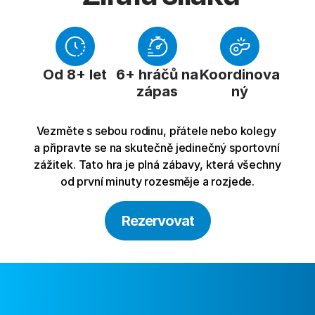
Od 8+ let
6+ hráčů na 
Koordinova
zápas
ný
Vezměte s sebou rodinu, přátele nebo kolegy 
a připravte se na skutečně jedinečný sportovní 
zážitek. Tato hra je plná zábavy, která všechny 
od první minuty rozesměje a rozjede.
Rezervovat