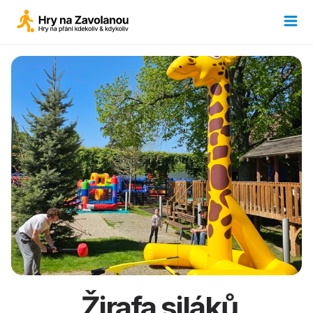
 Žirafa siláků