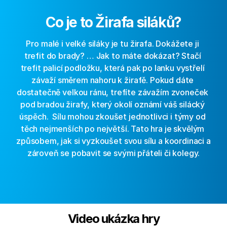
Co je to Žirafa siláků?
Pro malé i velké siláky je tu žirafa. Dokážete ji 
trefit do brady? … Jak to máte dokázat? Stačí 
trefit palicí podložku, která pak po lanku vystřelí 
závaží směrem nahoru k žirafě. Pokud dáte 
dostatečně velkou ránu, trefíte závažím zvoneček 
pod bradou žirafy, který okolí oznámí váš silácký 
úspěch.  Sílu mohou zkoušet jednotlivci i týmy od 
těch nejmenších po největší. Tato hra je skvělým 
způsobem, jak si vyzkoušet svou sílu a koordinaci a 
zároveň se pobavit se svými přáteli či kolegy.
Video ukázka hry