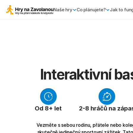
Naše hry
Co plánujete?
Jak to fun
 Interaktivní b
Od 8+ let
2-8 hráčů na zápa
Vezměte s sebou rodinu, přátele nebo koleg
skutečně jedinečný sportovní zážitek. Tato 