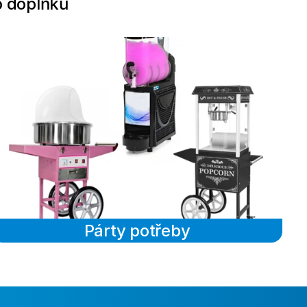
to doplňků
Párty potřeby