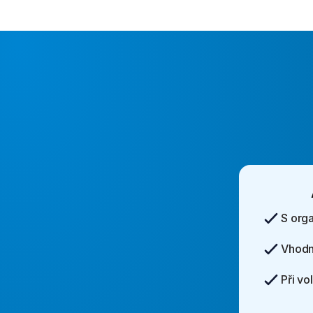
S org
Vhodn
Při vo