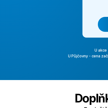
U akce 
U Půjčovny - cena zač
Doplňk