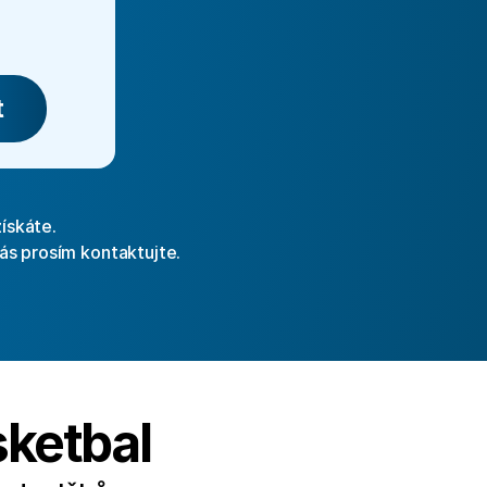
t
ískáte. 
ás prosím kontaktujte.
sketbal