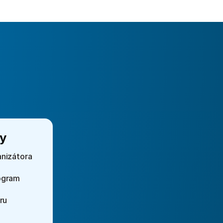
y
nizátora
ogram
ru