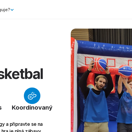
guje?
asketbal
s
Koordinovaný
y a připravte se na 
hra je plná zábavy, 