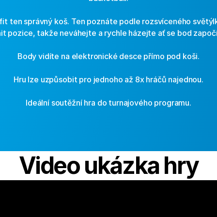
refit ten správný koš. Ten poznáte podle rozsvíceného světýl
t pozice, takže neváhejte a rychle házejte ať se bod započí
Body vidíte na elektronické desce přímo pod koši.
Hru lze uzpůsobit pro jednoho až 8x hráčů najednou.
Ideální soutěžní hra do turnajového programu.
Video ukázka hry