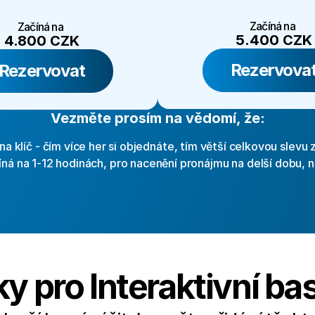
Začíná na 
Začíná na 
5.400 CZK
4.800 CZK
Rezervova
Rezervovat
Vezměte prosím na vědomí, že:
na klíč - čím více her si objednáte, tím větší celkovou slevu z
íná na 1-12 hodinách, pro nacenění pronájmu na delší dobu, n
y pro Interaktivní ba