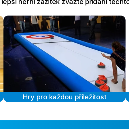
 lepší herní zážitek zvažte přidání těch
Hry pro každou příležitost