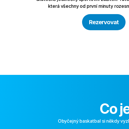
která všechny od první minuty rozesm
Rezervovat
Co j
Obyčejný baskatbal si někdy vyzko