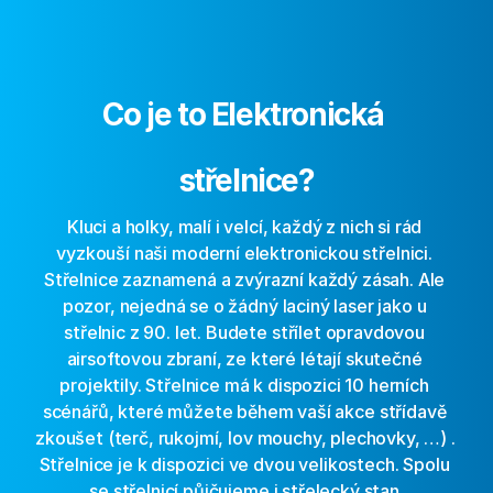
Co je to Elektronická 
střelnice?
Kluci a holky, malí i velcí, každý z nich si rád 
vyzkouší naši moderní elektronickou střelnici. 
Střelnice zaznamená a zvýrazní každý zásah. Ale 
pozor, nejedná se o žádný laciný laser jako u 
střelnic z 90. let. Budete střílet opravdovou 
airsoftovou zbraní, ze které létají skutečné 
projektily. Střelnice má k dispozici 10 herních 
scénářů, které můžete během vaší akce střídavě 
zkoušet (terč, rukojmí, lov mouchy, plechovky, …) . 
Střelnice je k dispozici ve dvou velikostech. Spolu 
se střelnicí půjčujeme i střelecký stan.