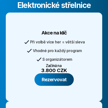
Elektronické střelnice
Akce na klíč
Při volbě více her = větší sleva
Vhodné pro každý program
S organizátorem
Začíná na 
3.800 CZK
Rezervovat